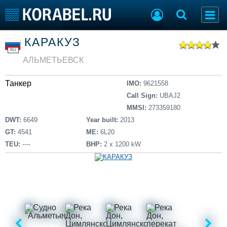
Список судов
КАРАКУЗ
Тип судна
Добавить судно
RU
Добавить проект
АЛЬМЕТЬЕВСК
Последние 100
Танкер
IMO:
9621558
Судостроение
Торговая площадка
Call Sign:
UBAJ2
Пульс
Доска объявлений
MMSI:
273359180
Новости
Продажа флота
DWT:
6649
Year built:
2013
Компании
Оборудование
GT:
4541
ME:
6L20
Репутация
Изделия
TEU:
----
BHP:
2 х 1200 kW
Работа
Материалы
Крюинг
Услуги
Журнал
Реклама
Конференции
Флот