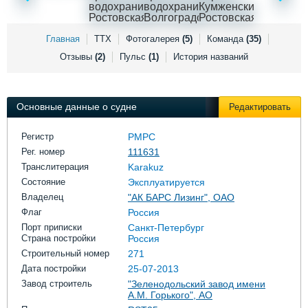
Выставки и семинары
Галерея флота
Личности
Форум
Словарь
Отзывы
Главная
ТТХ
Фотогалерея
(5)
Команда
(35)
Все службы
Отзывы
(2)
Пульс
(1)
История названий
Основные данные о судне
Редактировать
Регистр
РМРС
Рег. номер
111631
Транслитерация
Karakuz
Состояние
Эксплуатируется
Владелец
"АК БАРС Лизинг", ОАО
Флаг
Россия
Порт приписки
Санкт-Петербург
Страна постройки
Россия
Строительный номер
271
Дата постройки
25-07-2013
Завод строитель
"Зеленодольский завод имени
А.М. Горького", АО