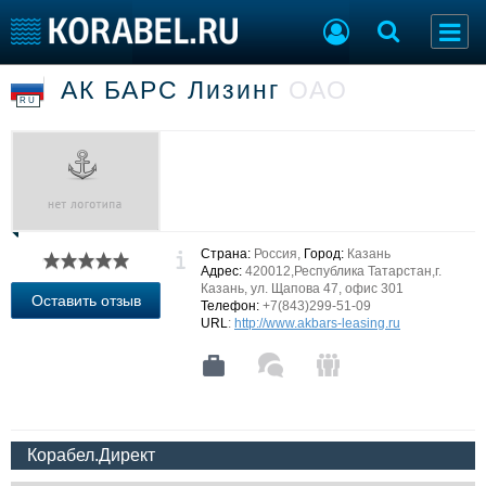
АК БАРС Лизинг
ОАО
Судостроение
Торговая площадка
RU
Пульс
Доска объявлений
Новости
Продажа флота
Компании
Оборудование
Репутация
Изделия
Работа
Материалы
Страна:
Россия,
Город:
Казань
Крюинг
Услуги
Адрес:
420012,Республика Татарстан,г.
Журнал
Казань, ул. Щапова 47, офис 301
Оставить отзыв
Телефон:
+7(843)299-51-09
Реклама
URL
:
http://www.akbars-leasing.ru
Конференции
Флот
Выставки и семинары
Галерея флота
Личности
Форум
Словарь
Отзывы
Корабел.Директ
Все службы