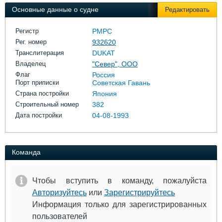
Выставки и семинары
Галерея флота
Основные данные о судне
Редактировать
Личности
Форум
Словарь
Отзывы
Регистр
РМРС
Все службы
Рег. номер
932620
Транслитерация
DUKAT
Владелец
"Север", ООО
Флаг
Россия
Порт приписки
Советская Гавань
Страна постройки
Япония
Строительный номер
382
Дата постройки
04-08-1993
Команда
Чтобы вступить в команду, пожалуйста
Авторизуйтесь
или
Зарегистрируйтесь
Информация только для зарегистрированных
пользователей