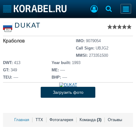
Список судов
DUKAT
Тип судна
Добавить судно
RU
Добавить проект
Краболов
Последние 100
IMO:
9079054
Call Sign:
UBJG2
Судостроение
Торговая площадка
MMSI:
273351500
Пульс
Доска объявлений
DWT:
413
Year built:
1993
Новости
Продажа флота
GT:
349
ME:
----
Компании
Оборудование
TEU:
----
BHP:
----
Репутация
Изделия
Работа
Материалы
Загрузить фото
Крюинг
Услуги
Журнал
Реклама
Главная
ТТХ
Фотогалерея
Команда
(3)
Отзывы
Конференции
Флот