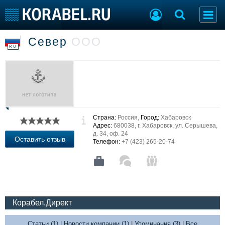
Север
ООО
Судостроение
Торговая площадка
RU
Пульс
Доска объявлений
Новости
Продажа флота
Компании
Оборудование
Репутация
Изделия
Работа
Материалы
Страна:
Россия,
Город:
Хабаровск
Крюинг
Услуги
Адрес:
680038, г. Хабаровск, ул. Серышева,
Журнал
д. 34, оф. 24
Оставить отзыв
Телефон:
+7 (423) 265-20-74
Реклама
Конференции
Флот
Выставки и семинары
Галерея флота
Личности
Форум
Корабел.Директ
Словарь
Отзывы
Все службы
Статьи (1)
|
Новости компании (1)
|
Упоминания (3)
|
Все