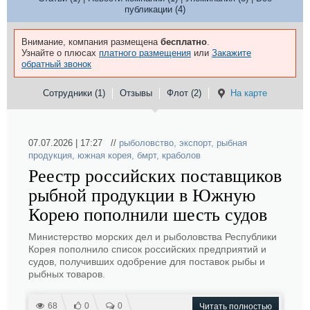
публикации (4)
Внимание, компания размещена
бесплатно
.
Узнайте о плюсах
платного размещения
или
Закажите
обратный звонок
Сотрудники (1)
Отзывы
Флот (2)
На карте
07.07.2026 | 17:27 //
рыболовство
,
экспорт
,
рыбная
продукция
,
южная корея
,
бмрт
,
краболов
Реестр российских поставщиков
рыбной продукции в Южную
Корею пополнили шесть судов
Министерство морских дел и рыболовства Республики
Корея пополнило список российских предприятий и
судов, получивших одобрение для поставок рыбы и
рыбных товаров.
68
0
0
Читать полностью