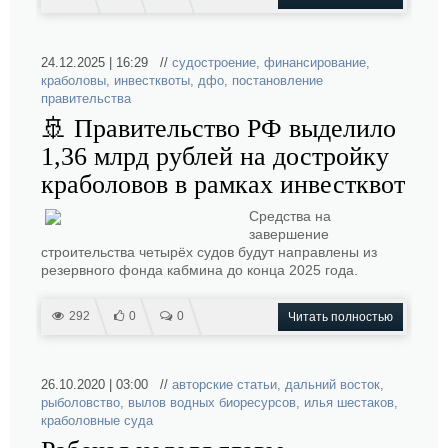
24.12.2025 | 16:29 //
судостроение
,
финансирование
,
краболовы
,
инвестквоты
,
дфо
,
постановление
правительства
🚢 Правительство РФ выделило
1,36 млрд рублей на достройку
краболовов в рамках инвестквот
Средства на
завершение
строительства четырёх судов будут направлены из
резервного фонда кабмина до конца 2025 года.
292
0
0
Читать полностью
26.10.2020 | 03:00 //
авторские статьи
,
дальний восток
,
рыболовство
,
вылов водных биоресурсов
,
илья шестаков
,
краболовные суда