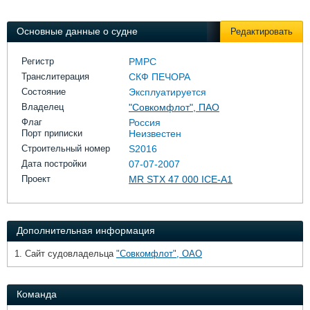
Выставки и семинары
Галерея флота
Личности
Форум
Основные данные о судне
Редактировать
Словарь
Отзывы
Все службы
Регистр
РМРС
Транслитерация
СКФ ПЕЧОРА
Состояние
Эксплуатируется
Владелец
"Совкомфлот", ПАО
Флаг
Россия
Порт приписки
Неизвестен
Строительный номер
S2016
Дата постройки
07-07-2007
Проект
MR STX 47 000 ICE-A1
Дополнительная информация
1. Сайт судовладельца
"Совкомфлот", ОАО
Команда