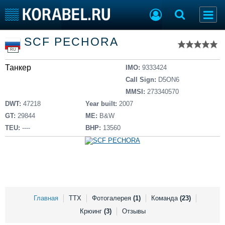
Список судов
SCF PECHORA
Тип судна
Добавить судно
RU
Добавить проект
Танкер
Последние 100
IMO:
9333424
Call Sign:
D5ON6
Судостроение
Торговая площадка
MMSI:
273340570
Пульс
Доска объявлений
DWT:
47218
Year built:
2007
Новости
Продажа флота
GT:
29844
ME:
B&W
Компании
Оборудование
TEU:
----
BHP:
13560
Репутация
Изделия
Работа
Материалы
Крюинг
Услуги
Журнал
Реклама
Главная
ТТХ
Фотогалерея
(1)
Команда
(23)
Крюинг
(3)
Отзывы
Конференции
Флот