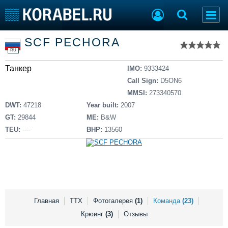
Список судов
SCF PECHORA
Тип судна
Добавить судно
RU
Добавить проект
Танкер
Последние 100
IMO:
9333424
Call Sign:
D5ON6
Судостроение
Торговая площадка
MMSI:
273340570
Пульс
Доска объявлений
DWT:
47218
Year built:
2007
Новости
Продажа флота
GT:
29844
ME:
B&W
Компании
Оборудование
TEU:
----
BHP:
13560
Репутация
Изделия
Работа
Материалы
Крюинг
Услуги
Журнал
Реклама
Главная
ТТХ
Фотогалерея
(1)
Команда
(23)
Крюинг
(3)
Отзывы
Конференции
Флот