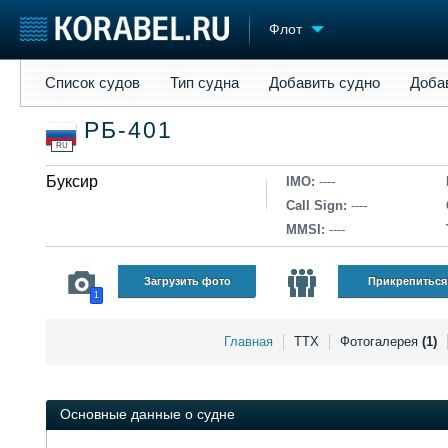
Флот
Список судов
Тип судна
Добавить судно
Добавить прое
Список судов
Тип судна
Добавить судно
Доба
Судостроение
Торговая площадка
Конфере
РБ-401
Пульс
Доска объявлений
Выставк
RU
Новости
Продажа флота
Личност
Компании
Буксир
Оборудование
Словарь
IMO:
----
Репутация
Изделия
Call Sign:
----
Работа
Материалы
MMSI:
----
Крюинг
Услуги
Журнал
Загрузить фото
Прикрепиться
1
Реклама
Главная
ТТХ
Фотогалерея
(1)
Основные данные о судне