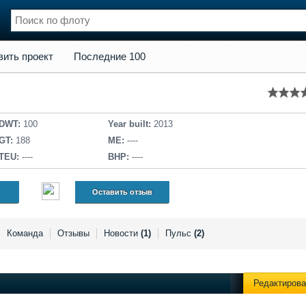
кт
Последние 100
вить проект
Последние 100
нции
Флот
и и семинары
Галерея флота
и
Форум
Отзывы
DWT:
100
Year built:
2013
Все службы
GT:
188
ME:
----
TEU:
----
BHP:
----
Оставить отзыв
Команда
Отзывы
Новости
(1)
Пульс
(2)
Редактирова