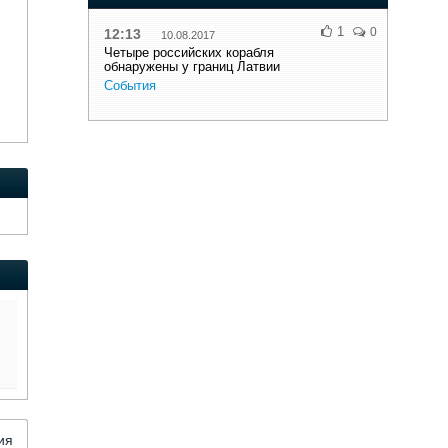
1
0
12:13
10.08.2017
Четыре российских корабля
обнаружены у границ Латвии
События
ия