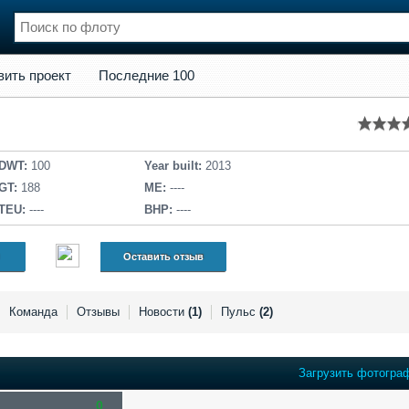
кт
Последние 100
вить проект
Последние 100
нции
Флот
и и семинары
Галерея флота
и
Форум
Отзывы
DWT:
100
Year built:
2013
Все службы
GT:
188
ME:
----
TEU:
----
BHP:
----
Оставить отзыв
Команда
Отзывы
Новости
(1)
Пульс
(2)
Загрузить фотогра
0