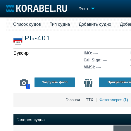
Флот
Список судов
Тип судна
Добавить судно
Добавить прое
Список судов
Тип судна
Добавить судно
Доба
Судостроение
Торговая площадка
Конфере
РБ-401
Пульс
Доска объявлений
Выставк
RU
Новости
Продажа флота
Личност
Компании
Буксир
Оборудование
Словарь
IMO:
----
Репутация
Изделия
Call Sign:
----
Работа
Материалы
MMSI:
----
Крюинг
Услуги
Журнал
Загрузить фото
Прикрепиться
1
Реклама
Главная
ТТХ
Фотогалерея
(1)
Галерея судна