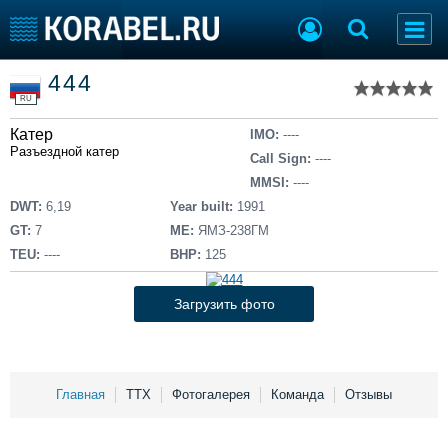
Список судов
444
Тип судна
Добавить судно
RU
Добавить проект
Катер
Последние 100
IMO:
----
Разъездной катер
Call Sign:
----
Судостроение
Торговая площадка
MMSI:
----
Пульс
Доска объявлений
DWT:
6,19
Year built:
1991
Новости
Продажа флота
GT:
7
ME:
ЯМЗ-238ГМ
Компании
Оборудование
TEU:
----
BHP:
125
Репутация
Изделия
Работа
Материалы
Загрузить фото
Крюинг
Услуги
Журнал
Реклама
Главная
ТТХ
Фотогалерея
Команда
Отзывы
Конференции
Флот