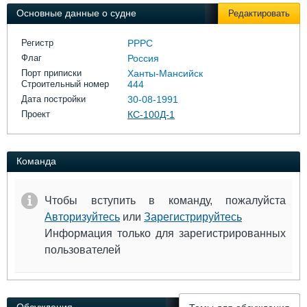
Выставки и семинары
Галерея флота
Основные данные о судне
Редактировать
Личности
Форум
Словарь
Отзывы
Регистр
РРРС
Все службы
Флаг
Россия
Порт приписки
Ханты-Мансийск
Строительный номер
444
Дата постройки
30-08-1991
Проект
КС-100Д-1
Команда
Чтобы вступить в команду, пожалуйста
Авторизуйтесь
или
Зарегистрируйтесь
Информация только для зарегистрированных
пользователей