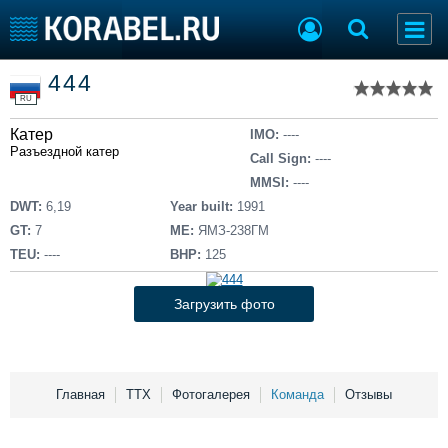
Список судов
444
Тип судна
Добавить судно
RU
Добавить проект
Катер
Последние 100
IMO:
----
Разъездной катер
Call Sign:
----
Судостроение
Торговая площадка
MMSI:
----
Пульс
Доска объявлений
DWT:
6,19
Year built:
1991
Новости
Продажа флота
GT:
7
ME:
ЯМЗ-238ГМ
Компании
Оборудование
TEU:
----
BHP:
125
Репутация
Изделия
Работа
Материалы
Загрузить фото
Крюинг
Услуги
Журнал
Реклама
Главная
ТТХ
Фотогалерея
Команда
Отзывы
Конференции
Флот