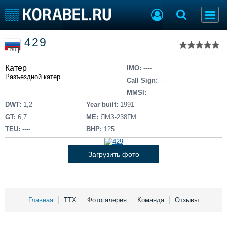
Список судов
429
Тип судна
Добавить судно
RU
Добавить проект
Катер
Последние 100
IMO:
----
Разъездной катер
Call Sign:
----
Судостроение
Торговая площадка
MMSI:
----
Пульс
Доска объявлений
DWT:
1,2
Year built:
1991
Новости
Продажа флота
GT:
6,7
ME:
ЯМЗ-238ГМ
Компании
Оборудование
TEU:
----
BHP:
125
Репутация
Изделия
Работа
Материалы
Загрузить фото
Крюинг
Услуги
Журнал
Реклама
Главная
ТТХ
Фотогалерея
Команда
Отзывы
Конференции
Флот