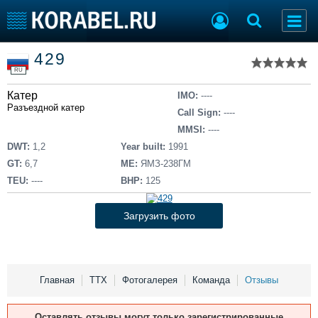
Список судов
429
Тип судна
Добавить судно
RU
Добавить проект
Катер
Последние 100
IMO:
----
Разъездной катер
Call Sign:
----
Судостроение
Торговая площадка
MMSI:
----
Пульс
Доска объявлений
DWT:
1,2
Year built:
1991
Новости
Продажа флота
GT:
6,7
ME:
ЯМЗ-238ГМ
Компании
Оборудование
TEU:
----
BHP:
125
Репутация
Изделия
Работа
Материалы
Загрузить фото
Крюинг
Услуги
Журнал
Реклама
Главная
ТТХ
Фотогалерея
Команда
Отзывы
Конференции
Флот
Оставлять отзывы могут только зарегистрированные