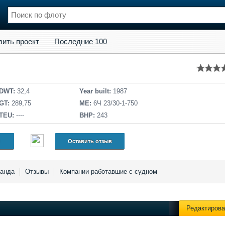
кт
Последние 100
вить проект
Последние 100
нции
Флот
и и семинары
Галерея флота
и
Форум
Отзывы
DWT:
32,4
Year built:
1987
Все службы
GT:
289,75
ME:
6Ч 23/30-1-750
TEU:
----
BHP:
243
Оставить отзыв
анда
Отзывы
Компании работавшие с судном
Редактирова