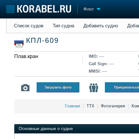
Флот
Список судов
Тип судна
Добавить судно
Добавить прое
Список судов
Тип судна
Добавить судно
Доба
Судостроение
Торговая площадка
Конфере
КПЛ-609
Пульс
Доска объявлений
Выставк
RU
Новости
Продажа флота
Личност
Компании
Плав.кран
Оборудование
Словарь
IMO:
----
Репутация
Изделия
Call Sign:
----
Работа
Материалы
MMSI:
----
Крюинг
Услуги
Журнал
Загрузить фото
Прикрепиться
Реклама
Главная
ТТХ
Фотогалерея
Ком
Основные данные о судне