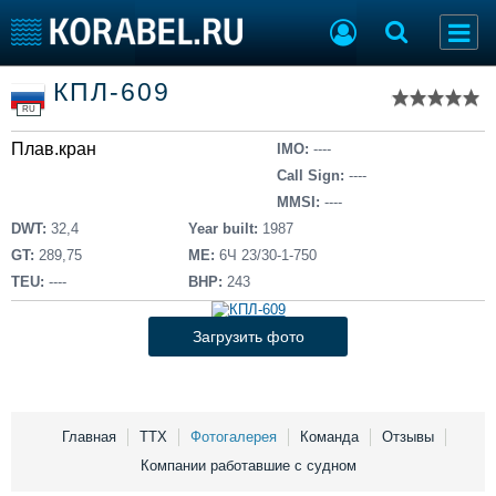
Список судов
КПЛ-609
Тип судна
Добавить судно
RU
Добавить проект
Плав.кран
Последние 100
IMO:
----
Call Sign:
----
Судостроение
Торговая площадка
MMSI:
----
Пульс
Доска объявлений
DWT:
32,4
Year built:
1987
Новости
Продажа флота
GT:
289,75
ME:
6Ч 23/30-1-750
Компании
Оборудование
TEU:
----
BHP:
243
Репутация
Изделия
Работа
Материалы
Загрузить фото
Крюинг
Услуги
Журнал
Реклама
Главная
ТТХ
Фотогалерея
Команда
Отзывы
Компании работавшие с судном
Конференции
Флот