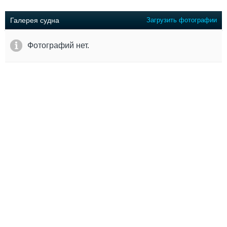
Выставки и семинары
Галерея флота
Личности
Форум
Галерея судна
Загрузить фотографии
Словарь
Отзывы
Все службы
Фотографий нет.