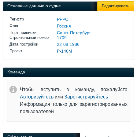
Выставки и семинары
Галерея флота
Основные данные о судне
Редактировать
Личности
Форум
Словарь
Отзывы
Регистр
РРРС
Все службы
Флаг
Россия
Порт приписки
Санкт-Петербург
Строительный номер
1709
Дата постройки
22-08-1986
Проект
Р-140М
Команда
Чтобы вступить в команду, пожалуйста
Авторизуйтесь
или
Зарегистрируйтесь
Информация только для зарегистрированных
пользователей