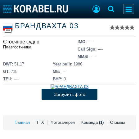
Список судов
БРАНДВАХТА 03
Тип судна
Добавить судно
RU
Добавить проект
Стоечное судно
Последние 100
IMO:
----
Плавгостиница
Call Sign:
----
Судостроение
Торговая площадка
MMSI:
----
Пульс
Доска объявлений
DWT:
51,17
Year built:
1986
Новости
Продажа флота
GT:
718
ME:
----
Компании
Оборудование
TEU:
----
BHP:
0
Репутация
Изделия
Работа
Материалы
Загрузить фото
Крюинг
Услуги
Журнал
Реклама
Главная
ТТХ
Фотогалерея
Команда
(1)
Отзывы
Конференции
Флот