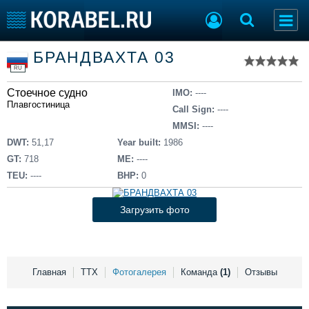
Список судов
БРАНДВАХТА 03
Тип судна
Добавить судно
RU
Добавить проект
Стоечное судно
Последние 100
IMO:
----
Плавгостиница
Call Sign:
----
Судостроение
Торговая площадка
MMSI:
----
Пульс
Доска объявлений
DWT:
51,17
Year built:
1986
Новости
Продажа флота
GT:
718
ME:
----
Компании
Оборудование
TEU:
----
BHP:
0
Репутация
Изделия
Работа
Материалы
Загрузить фото
Крюинг
Услуги
Журнал
Реклама
Главная
ТТХ
Фотогалерея
Команда
(1)
Отзывы
Конференции
Флот