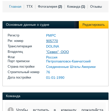
Выставки и семинары
Галерея флота
Главная
ТТХ
Фотогалерея
(2)
Команда
(1)
Отзывы
Личности
Форум
Словарь
Отзывы
Все службы
Основные данные о судне
Редактировать
Регистр
РМРС
Рег. номер
905770
Транслитерация
DOLINA
Владелец
"Север", ООО
Флаг
Россия
Порт приписки
Петропавловск-Камчатский
Страна постройки
Соединенные Штаты Америки
Строительный номер
76
Дата постройки
01-01-1990
Команда
Чтобы вступить в команду, пожалуйста