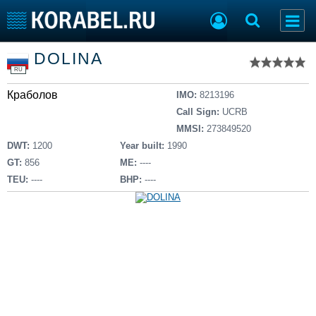
Список судов
DOLINA
Тип судна
Добавить судно
RU
Добавить проект
Краболов
Последние 100
IMO:
8213196
Call Sign:
UCRB
Судостроение
Торговая площадка
MMSI:
273849520
Пульс
Доска объявлений
DWT:
1200
Year built:
1990
Новости
Продажа флота
GT:
856
ME:
----
Компании
Оборудование
TEU:
----
BHP:
----
Репутация
Изделия
Работа
Материалы
Крюинг
Услуги
Журнал
Реклама
Конференции
Флот