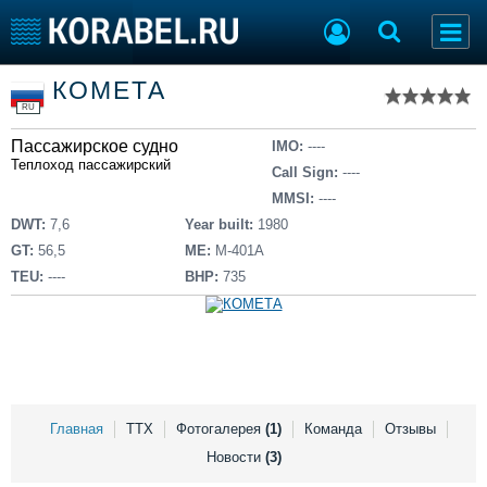
Список судов
КОМЕТА
Тип судна
Добавить судно
RU
Добавить проект
Пассажирское судно
Последние 100
IMO:
----
Теплоход пассажирский
Call Sign:
----
Судостроение
Торговая площадка
MMSI:
----
Пульс
Доска объявлений
DWT:
7,6
Year built:
1980
Новости
Продажа флота
GT:
56,5
ME:
М-401А
Компании
Оборудование
TEU:
----
BHP:
735
Репутация
Изделия
Работа
Материалы
Крюинг
Услуги
Журнал
Реклама
Главная
ТТХ
Фотогалерея
(1)
Команда
Отзывы
Новости
(3)
Конференции
Флот