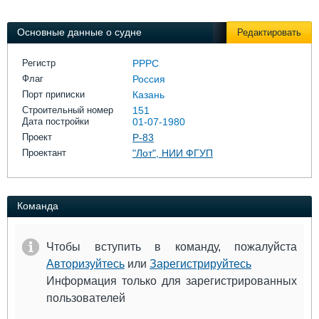
Выставки и семинары
Галерея флота
Личности
Форум
Основные данные о судне
Редактировать
Словарь
Отзывы
Все службы
Регистр
РРРС
Флаг
Россия
Порт приписки
Казань
Строительный номер
151
Дата постройки
01-07-1980
Проект
Р-83
Проектант
"Лот", НИИ ФГУП
Команда
Чтобы вступить в команду, пожалуйста
Авторизуйтесь
или
Зарегистрируйтесь
Информация только для зарегистрированных
пользователей