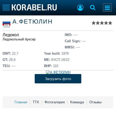
Список судов
А.ФЕТЮЛИН
Тип судна
Добавить судно
RU
Добавить проект
Ледокол
Последние 100
IMO:
----
Ледокольный буксир
Call Sign:
----
Судостроение
Торговая площадка
MMSI:
----
Пульс
Доска объявлений
DWT:
22,7
Year built:
1979
Новости
Продажа флота
GT:
28,6
ME:
6ЧСП 18/22
Компании
Оборудование
TEU:
----
BHP:
110
Репутация
Изделия
Работа
Материалы
Загрузить фото
Крюинг
Услуги
Журнал
Реклама
Главная
ТТХ
Фотогалерея
Команда
Отзывы
Конференции
Флот