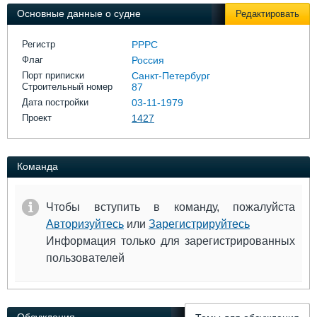
Выставки и семинары
Галерея флота
Основные данные о судне
Редактировать
Личности
Форум
Словарь
Отзывы
Регистр
РРРС
Все службы
Флаг
Россия
Порт приписки
Санкт-Петербург
Строительный номер
87
Дата постройки
03-11-1979
Проект
1427
Команда
Чтобы вступить в команду, пожалуйста
Авторизуйтесь
или
Зарегистрируйтесь
Информация только для зарегистрированных
пользователей