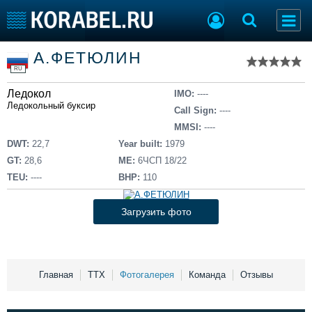
Список судов
А.ФЕТЮЛИН
Тип судна
Добавить судно
RU
Добавить проект
Ледокол
Последние 100
IMO:
----
Ледокольный буксир
Call Sign:
----
Судостроение
Торговая площадка
MMSI:
----
Пульс
Доска объявлений
DWT:
22,7
Year built:
1979
Новости
Продажа флота
GT:
28,6
ME:
6ЧСП 18/22
Компании
Оборудование
TEU:
----
BHP:
110
Репутация
Изделия
Работа
Материалы
Загрузить фото
Крюинг
Услуги
Журнал
Реклама
Главная
ТТХ
Фотогалерея
Команда
Отзывы
Конференции
Флот