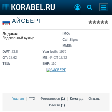
Список судов
АЙСБЕРГ
Тип судна
Добавить судно
RU
Добавить проект
Ледокол
Последние 100
IMO:
----
Ледокольный буксир
Call Sign:
----
Судостроение
Торговая площадка
MMSI:
----
Пульс
Доска объявлений
DWT:
23,8
Year built:
1979
Новости
Продажа флота
GT:
28,62
ME:
6ЧСП 18/22
Компании
Оборудование
TEU:
----
BHP:
110
Репутация
Изделия
Работа
Материалы
Крюинг
Услуги
Журнал
Реклама
Главная
ТТХ
Фотогалерея
(1)
Команда
Отзывы
Новости
(1)
Конференции
Флот