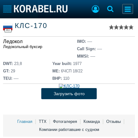
Список судов
КЛС-170
Тип судна
Добавить судно
RU
Добавить проект
Ледокол
Последние 100
IMO:
----
Ледокольный буксир
Call Sign:
----
Судостроение
Торговая площадка
MMSI:
----
Пульс
Доска объявлений
DWT:
23,8
Year built:
1977
Новости
Продажа флота
GT:
29
ME:
6ЧСП 18/22
Компании
Оборудование
TEU:
----
BHP:
110
Репутация
Изделия
Работа
Материалы
Загрузить фото
Крюинг
Услуги
Журнал
Реклама
Главная
ТТХ
Фотогалерея
Команда
Отзывы
Компании работавшие с судном
Конференции
Флот