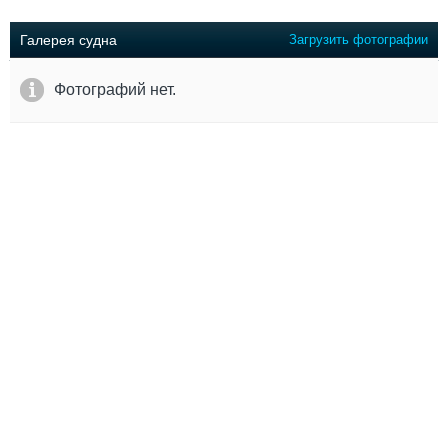
Выставки и семинары
Галерея флота
Личности
Форум
Галерея судна
Загрузить фотографии
Словарь
Отзывы
Все службы
Фотографий нет.