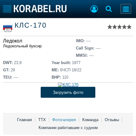
Список судов
КЛС-170
Тип судна
Добавить судно
RU
Добавить проект
Ледокол
Последние 100
IMO:
----
Ледокольный буксир
Call Sign:
----
Судостроение
Торговая площадка
MMSI:
----
Пульс
Доска объявлений
DWT:
23,8
Year built:
1977
Новости
Продажа флота
GT:
29
ME:
6ЧСП 18/22
Компании
Оборудование
TEU:
----
BHP:
110
Репутация
Изделия
Работа
Материалы
Загрузить фото
Крюинг
Услуги
Журнал
Реклама
Главная
ТТХ
Фотогалерея
Команда
Отзывы
Компании работавшие с судном
Конференции
Флот