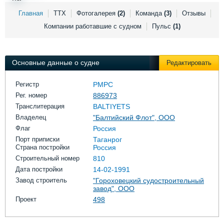
Выставки и семинары
Галерея флота
Главная
ТТХ
Фотогалерея
(2)
Команда
(3)
Отзывы
Личности
Форум
Компании работавшие с судном
Пульс
(1)
Словарь
Отзывы
Все службы
Основные данные о судне
Редактировать
Регистр
РМРС
Рег. номер
886973
Транслитерация
BALTIYETS
Владелец
"Балтийский Флот", ООО
Флаг
Россия
Порт приписки
Таганрог
Страна постройки
Россия
Строительный номер
810
Дата постройки
14-02-1991
Завод строитель
"Гороховецкий судостроительный
завод", ООО
Проект
498