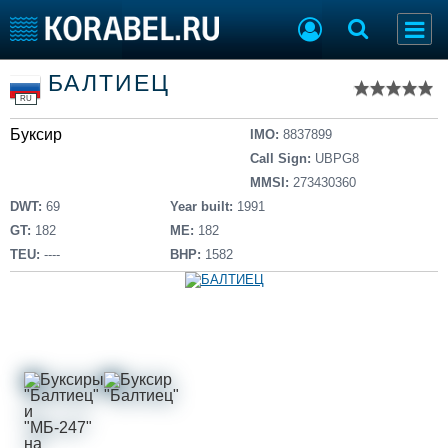
Список судов
БАЛТИЕЦ
Тип судна
Добавить судно
RU
Добавить проект
Буксир
Последние 100
IMO:
8837899
Call Sign:
UBPG8
Судостроение
Торговая площадка
MMSI:
273430360
Пульс
Доска объявлений
DWT:
69
Year built:
1991
Новости
Продажа флота
GT:
182
ME:
182
Компании
Оборудование
TEU:
----
BHP:
1582
Репутация
Изделия
Работа
Материалы
Крюинг
Услуги
Журнал
Реклама
Конференции
Флот