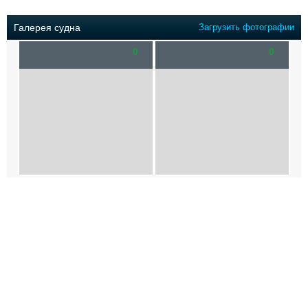
Выставки и семинары
Галерея флота
Личности
Форум
Галерея судна
Загрузить фотографии
Словарь
Отзывы
0
0
Все службы