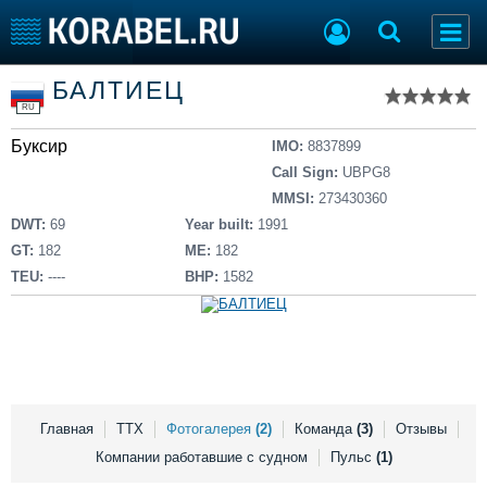
Список судов
БАЛТИЕЦ
Тип судна
Добавить судно
RU
Добавить проект
Буксир
Последние 100
IMO:
8837899
Call Sign:
UBPG8
Судостроение
Торговая площадка
MMSI:
273430360
Пульс
Доска объявлений
DWT:
69
Year built:
1991
Новости
Продажа флота
GT:
182
ME:
182
Компании
Оборудование
TEU:
----
BHP:
1582
Репутация
Изделия
Работа
Материалы
Крюинг
Услуги
Журнал
Реклама
Главная
ТТХ
Фотогалерея
(2)
Команда
(3)
Отзывы
Компании работавшие с судном
Пульс
(1)
Конференции
Флот