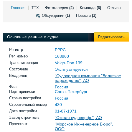
Выставки и семинары
Галерея флота
Главная
ТТХ
Фотогалерея
(4)
Команда
(6)
Отзывы
Личности
Форум
Обсуждения
(1)
Новости
(3)
Словарь
Отзывы
Все службы
Основные данные о судне
Редактировать
Регистр
РРРС
Рег. номер
168960
Транслитерация
Volgo-Don 139
Состояние
Эксплуатируется
Владелец
"Судоходная компания "Волжское
пароходство", АО
Флаг
Россия
Порт приписки
Санкт-Петербург
Страна постройки
Россия
Строительный номер
430
Дата постройки
01-07-1971
Завод строитель
"Окская судоверфь", АО
Проектант
"Морское Инженерное Бюро",
ООО