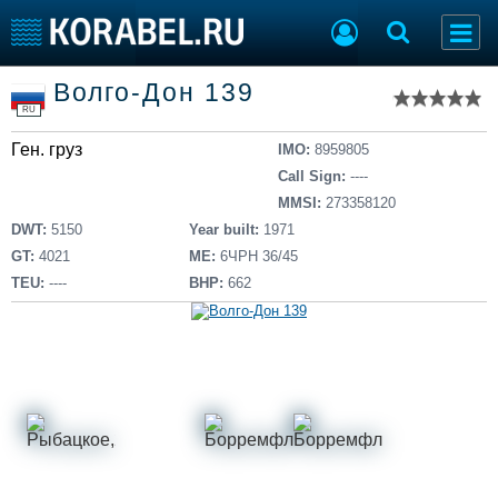
Список судов
Волго-Дон 139
Тип судна
Добавить судно
RU
Добавить проект
Ген. груз
Последние 100
IMO:
8959805
Call Sign:
----
Судостроение
Торговая площадка
MMSI:
273358120
Пульс
Доска объявлений
DWT:
5150
Year built:
1971
Новости
Продажа флота
GT:
4021
ME:
6ЧРН 36/45
Компании
Оборудование
TEU:
----
BHP:
662
Репутация
Изделия
Работа
Материалы
Крюинг
Услуги
Журнал
Реклама
Конференции
Флот