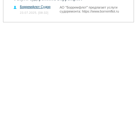
Борремфлот Судоремонт Гребных
АО "Борремфлот" предлагает услуги
судоремонта: https://www.borremflot.ru
23.07.2025, [08:32]
ремонт речных и морских судов;
ремонт и изготовление гребных валов,
баллеров, облицовок; ремонт винтов,
рулей и рулевых насадок; ремонт
корпуса судна; ремонт и изготовление
узлов систем трубопроводов с
применением сварки; очистка и окраска
корпусов судов; и др. услуги.