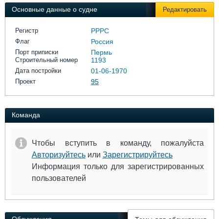
Выставки и семинары
Галерея флота
Основные данные о судне
Редактировать
Личности
Форум
Словарь
Отзывы
Регистр
РРРС
Все службы
Флаг
Россия
Порт приписки
Пермь
Строительный номер
1193
Дата постройки
01-06-1970
Проект
95
Команда
Чтобы вступить в команду, пожалуйста
Авторизуйтесь
или
Зарегистрируйтесь
Информация только для зарегистрированных
пользователей