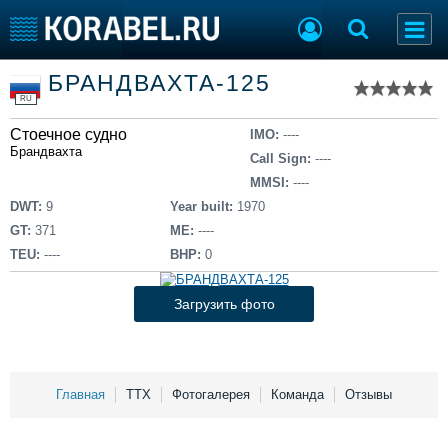
Список судов
БРАНДВАХТА-125
Тип судна
Добавить судно
RU
Добавить проект
Стоечное судно
Последние 100
IMO:
----
Брандвахта
Call Sign:
----
Судостроение
Торговая площадка
MMSI:
----
Пульс
Доска объявлений
DWT:
9
Year built:
1970
Новости
Продажа флота
GT:
371
ME:
----
Компании
Оборудование
TEU:
----
BHP:
0
Репутация
Изделия
Работа
Материалы
Загрузить фото
Крюинг
Услуги
Журнал
Реклама
Главная
ТТХ
Фотогалерея
Команда
Отзывы
Конференции
Флот