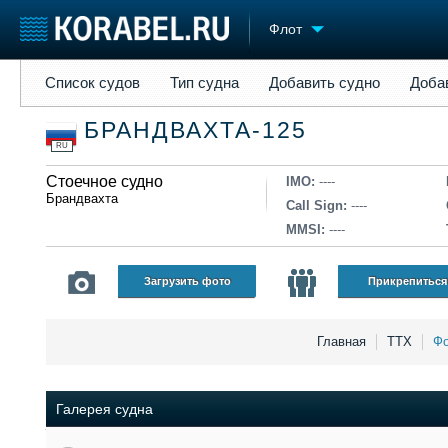
Флот
Список судов
Тип судна
Добавить судно
Добавить прое
Список судов
Тип судна
Добавить судно
Доба
Судостроение
Торговая площадка
Конфере
БРАНДВАХТА-125
Пульс
Доска объявлений
Выставк
RU
Новости
Продажа флота
Личност
Компании
Стоечное судно
Оборудование
Словарь
IMO:
----
Брандвахта
Репутация
Изделия
Call Sign:
----
Работа
Материалы
MMSI:
----
Крюинг
Услуги
Журнал
Загрузить фото
Прикрепиться
Реклама
Главная
ТТХ
Фо
Галерея судна