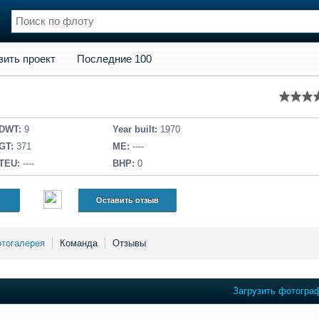
кт
Последние 100
вить проект
Последние 100
нции
Флот
и и семинары
Галерея флота
и
Форум
Отзывы
DWT:
9
Year built:
1970
Все службы
GT:
371
ME:
----
TEU:
----
BHP:
0
Оставить отзыв
тогалерея
Команда
Отзывы
Загрузить фотогра