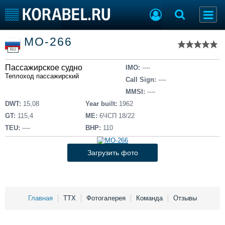
Список судов
МО-266
Тип судна
Добавить судно
RU
Добавить проект
Пассажирское судно
Последние 100
IMO:
----
Теплоход пассажирский
Call Sign:
----
Судостроение
Торговая площадка
MMSI:
----
Пульс
Доска объявлений
DWT:
15,08
Year built:
1962
Новости
Продажа флота
GT:
115,4
ME:
6ЧСП 18/22
Компании
Оборудование
TEU:
----
BHP:
110
Репутация
Изделия
Работа
Материалы
Загрузить фото
Крюинг
Услуги
Журнал
Реклама
Главная
ТТХ
Фотогалерея
Команда
Отзывы
Конференции
Флот