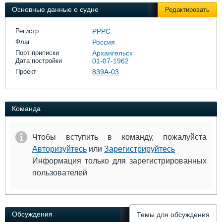
Выставки и семинары
Галерея флота
Основные данные о судне
Редактировать
Личности
Форум
Словарь
Отзывы
Регистр
РРРС
Все службы
Флаг
Россия
Порт приписки
Архангельск
Дата постройки
01-07-1962
Проект
839А-03
Команда
Чтобы вступить в команду, пожалуйста
Авторизуйтесь
или
Зарегистрируйтесь
Информация только для зарегистрированных
пользователей
Обсуждения
Темы для обсуждения