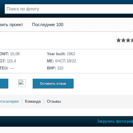
кт
Последние 100
вить проект
Последние 100
нции
Флот
и и семинары
Галерея флота
и
Форум
Отзывы
DWT:
15,08
Year built:
1962
Все службы
GT:
115,4
ME:
6ЧСП 18/22
TEU:
----
BHP:
110
Оставить отзыв
тогалерея
Команда
Отзывы
Загрузить фотогра