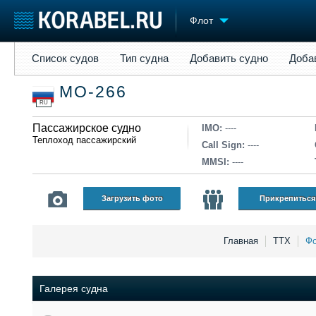
Флот
Список судов
Тип судна
Добавить судно
Добавить прое
Список судов
Тип судна
Добавить судно
Доба
Судостроение
Торговая площадка
Конфере
МО-266
Пульс
Доска объявлений
Выставк
RU
Новости
Продажа флота
Личност
Компании
Пассажирское судно
Оборудование
Словарь
IMO:
----
Теплоход пассажирский
Репутация
Изделия
Call Sign:
----
Работа
Материалы
MMSI:
----
Крюинг
Услуги
Журнал
Загрузить фото
Прикрепиться
Реклама
Главная
ТТХ
Фо
Галерея судна