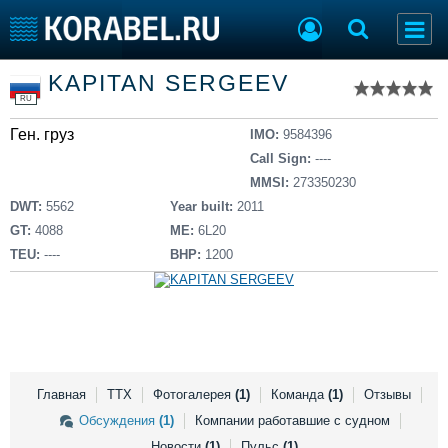
Список судов
KAPITAN SERGEEV
Тип судна
Добавить судно
RU
Добавить проект
Ген. груз
Последние 100
IMO:
9584396
Call Sign:
----
Судостроение
Торговая площадка
MMSI:
273350230
Пульс
Доска объявлений
DWT:
5562
Year built:
2011
Новости
Продажа флота
GT:
4088
ME:
6L20
Компании
Оборудование
TEU:
----
BHP:
1200
Репутация
Изделия
Работа
Материалы
Крюинг
Услуги
Журнал
Реклама
Главная
ТТХ
Фотогалерея
(1)
Команда
(1)
Отзывы
Обсуждения
(1)
Компании работавшие с судном
Конференции
Флот
Новости
(1)
Пульс
(1)