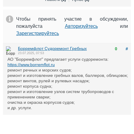
Выставки и семинары
Галерея флота
Личности
Форум
Словарь
Отзывы
Чтобы принять участие в обсуждении,
Все службы
пожалуйста
Авторизуйтесь
или
Зарегистрируйтесь
Борремфлот Судоремонт Гребных
0
#
23.07.2025, 07:53
АО "Борремфлот" предлагает услуги судоремонта:
https://www.borremflot.ru
ремонт речных и морских судов;
ремонт и изготовление гребных валов, баллеров, облицовок;
ремонт винтов, рулей и рулевых насадок;
ремонт корпуса судна;
ремонт и изготовление узлов систем трубопроводов с
применением сварки;
очистка и окраска корпусов судов;
и др. услуги.