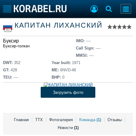
Список судов
КАПИТАН ЛИХАНСКИЙ
Тип судна
Добавить судно
RU
Добавить проект
Буксир
Последние 100
IMO:
----
Буксир-толкач
Call Sign:
----
Судостроение
Торговая площадка
MMSI:
----
Пульс
Доска объявлений
DWT:
352
Year built:
1971
Новости
Продажа флота
GT:
428
ME:
6NVD-48
Компании
Оборудование
TEU:
----
BHP:
0
Репутация
Изделия
Работа
Материалы
Загрузить фото
Крюинг
Услуги
Журнал
Реклама
Главная
ТТХ
Фотогалерея
Команда
(1)
Отзывы
Новости
(1)
Конференции
Флот