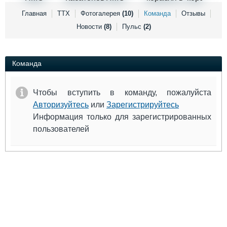
Выставки и семинары
Галерея флота
Главная
ТТХ
Фотогалерея
(10)
Команда
Отзывы
Личности
Форум
Новости
(8)
Пульс
(2)
Словарь
Отзывы
Все службы
Команда
Чтобы вступить в команду, пожалуйста
Авторизуйтесь
или
Зарегистрируйтесь
Информация только для зарегистрированных
пользователей