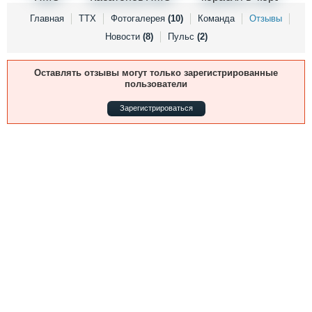
Выставки и семинары
Галерея флота
Главная
ТТХ
Фотогалерея
(10)
Команда
Отзывы
Личности
Форум
Новости
(8)
Пульс
(2)
Словарь
Отзывы
Все службы
Оставлять отзывы могут только зарегистрированные
пользователи
Зарегистрироваться