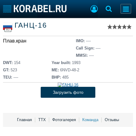
Список судов
ГАНЦ-16
Тип судна
Добавить судно
RU
Добавить проект
Плав.кран
Последние 100
IMO:
----
Call Sign:
----
Судостроение
Торговая площадка
MMSI:
----
Пульс
Доска объявлений
DWT:
154
Year built:
1993
Новости
Продажа флота
GT:
523
ME:
6NVD-48-2
Компании
Оборудование
TEU:
----
BHP:
485
Репутация
Изделия
Работа
Материалы
Загрузить фото
Крюинг
Услуги
Журнал
Реклама
Главная
ТТХ
Фотогалерея
Команда
Отзывы
Конференции
Флот