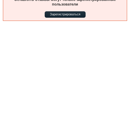
Выставки и семинары
Галерея флота
пользователи
Личности
Форум
Зарегистрироваться
Словарь
Отзывы
Все службы