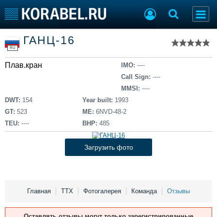
Список судов
ГАНЦ-16
Тип судна
Добавить судно
RU
Добавить проект
Плав.кран
Последние 100
IMO:
----
Call Sign:
----
Судостроение
Торговая площадка
MMSI:
----
Пульс
Доска объявлений
DWT:
154
Year built:
1993
Новости
Продажа флота
GT:
523
ME:
6NVD-48-2
Компании
Оборудование
TEU:
----
BHP:
485
Репутация
Изделия
Работа
Материалы
Загрузить фото
Крюинг
Услуги
Журнал
Реклама
Главная
ТТХ
Фотогалерея
Команда
Отзывы
Конференции
Флот
Оставлять отзывы могут только зарегистрированные