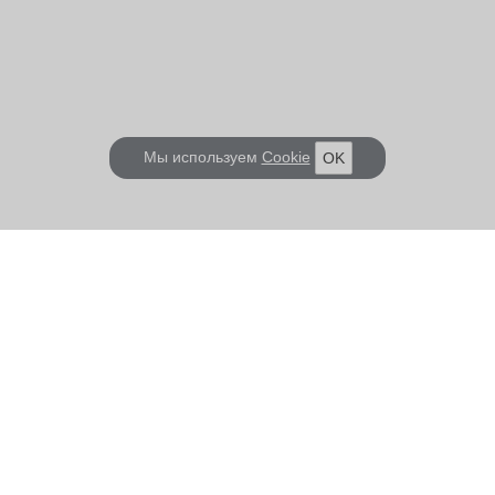
Мы используем
Cookie
OK
КОРАБЕЛ.РУ
ГЛАВНЫЕ ТЕМЫ
О проекте
Российское Судостроение
Наш журнал
Судоходство
Редакция
Крюинг
Реклама
Авторские статьи
Клуб Корабел.ру
Наши репортажи
Пользовательское соглашение
Архив новостей
Политика конфиденциальности
Информация для правообладателей
Карта сайта
F.A.Q.