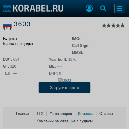
Список судов
3603
Тип судна
Добавить судно
RU
Добавить проект
Баржа
Последние 100
IMO:
----
Баржа-площадка
Call Sign:
----
Судостроение
Торговая площадка
MMSI:
----
Пульс
Доска объявлений
DWT:
634
Year built:
1976
Новости
Продажа флота
GT:
320
ME:
----
Компании
Оборудование
TEU:
----
BHP:
0
Репутация
Изделия
Работа
Материалы
Загрузить фото
Крюинг
Услуги
Журнал
Реклама
Главная
ТТХ
Фотогалерея
Команда
Отзывы
Компании работавшие с судном
Конференции
Флот