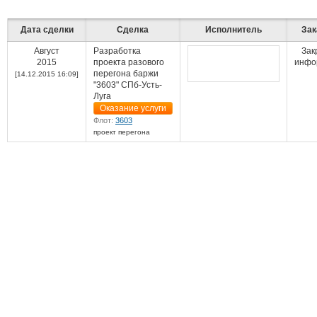
Выставки и семинары
Галерея флота
Личности
Форум
Дата сделки
Сделка
Исполнитель
Зак
Словарь
Отзывы
Август
Разработка
Зак
Все службы
2015
проекта разового
инфо
перегона баржи
[14.12.2015 16:09]
"3603" СПб-Усть-
Луга
Оказание услуги
Флот:
3603
проект перегона