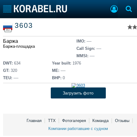
Список судов
3603
Тип судна
Добавить судно
RU
Добавить проект
Баржа
Последние 100
IMO:
----
Баржа-площадка
Call Sign:
----
Судостроение
Торговая площадка
MMSI:
----
Пульс
Доска объявлений
DWT:
634
Year built:
1976
Новости
Продажа флота
GT:
320
ME:
----
Компании
Оборудование
TEU:
----
BHP:
0
Репутация
Изделия
Работа
Материалы
Загрузить фото
Крюинг
Услуги
Журнал
Реклама
Главная
ТТХ
Фотогалерея
Команда
Отзывы
Компании работавшие с судном
Конференции
Флот