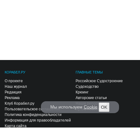
КОРАБЕЛ.РУ
ГЛАВНЫЕ ТЕМЫ
О проекте
Российское Судостроение
Наш журнал
Судоходство
Редакция
Крюинг
Реклама
Авторские статьи
Клуб Корабел.ру
Наши репортажи
Мы используем
Cookie
OK
Пользовательское соглашение
Архив новостей
Политика конфиденциальности
Информация для правообладателей
Карта сайта
F.A.Q.