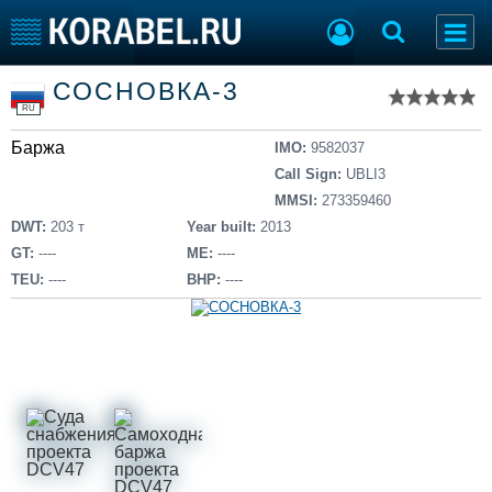
Список судов
СОСНОВКА-3
Тип судна
Добавить судно
RU
Добавить проект
Баржа
Последние 100
IMO:
9582037
Call Sign:
UBLI3
Судостроение
Торговая площадка
MMSI:
273359460
Пульс
Доска объявлений
DWT:
203 т
Year built:
2013
Новости
Продажа флота
GT:
----
ME:
----
Компании
Оборудование
TEU:
----
BHP:
----
Репутация
Изделия
Работа
Материалы
Крюинг
Услуги
Журнал
Реклама
Конференции
Флот