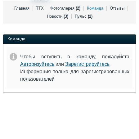
Выставки и семинары
Галерея флота
Главная
ТТХ
Фотогалерея
(2)
Команда
Отзывы
Личности
Форум
Новости
(3)
Пульс
(2)
Словарь
Отзывы
Все службы
Команда
Чтобы вступить в команду, пожалуйста
Авторизуйтесь
или
Зарегистрируйтесь
Информация только для зарегистрированных
пользователей