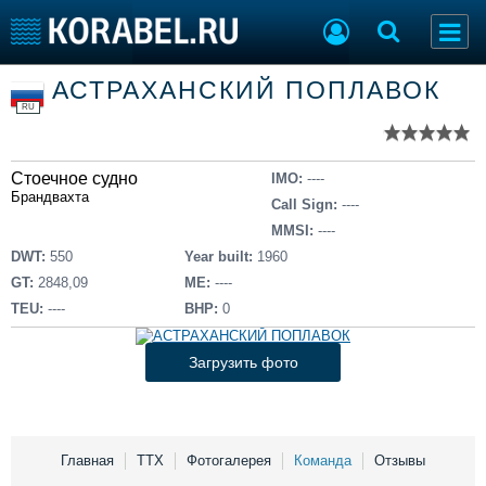
Список судов
АСТРАХАНСКИЙ ПОПЛАВОК
Тип судна
Добавить судно
RU
Добавить проект
Последние 100
Стоечное судно
IMO:
----
Судостроение
Торговая площадка
Брандвахта
Call Sign:
----
Пульс
Доска объявлений
MMSI:
----
Новости
Продажа флота
DWT:
550
Year built:
1960
Компании
Оборудование
GT:
2848,09
ME:
----
Репутация
Изделия
TEU:
----
BHP:
0
Работа
Материалы
Крюинг
Услуги
Загрузить фото
Журнал
Реклама
Главная
ТТХ
Фотогалерея
Команда
Отзывы
Конференции
Флот