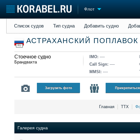
Флот
Список судов
Тип судна
Добавить судно
Добавить прое
Список судов
Тип судна
Добавить судно
Доба
Судостроение
Торговая площадка
Конфере
АСТРАХАНСКИЙ ПОПЛАВОК
Пульс
Доска объявлений
Выставк
RU
Новости
Продажа флота
Личност
Компании
Стоечное судно
Оборудование
Словарь
IMO:
----
Брандвахта
Репутация
Изделия
Call Sign:
----
Работа
Материалы
MMSI:
----
Крюинг
Услуги
Журнал
Загрузить фото
Прикрепиться
Реклама
Главная
ТТХ
Фо
Галерея судна