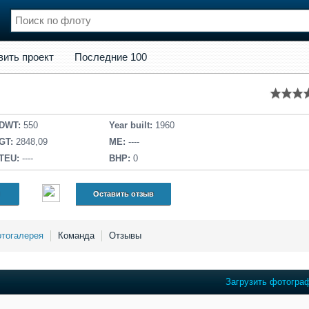
кт
Последние 100
вить проект
Последние 100
нции
Флот
и и семинары
Галерея флота
и
Форум
Отзывы
DWT:
550
Year built:
1960
Все службы
GT:
2848,09
ME:
----
TEU:
----
BHP:
0
Оставить отзыв
тогалерея
Команда
Отзывы
Загрузить фотогра