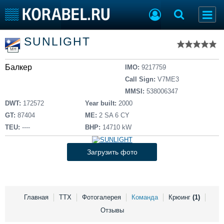
Список судов
SUNLIGHT
Тип судна
Добавить судно
MH
Добавить проект
Балкер
Последние 100
IMO:
9217759
Call Sign:
V7ME3
Судостроение
Торговая площадка
MMSI:
538006347
Пульс
Доска объявлений
DWT:
172572
Year built:
2000
Новости
Продажа флота
GT:
87404
ME:
2 SA 6 CY
Компании
Оборудование
TEU:
----
BHP:
14710 kW
Репутация
Изделия
Работа
Материалы
Загрузить фото
Крюинг
Услуги
Журнал
Реклама
Главная
ТТХ
Фотогалерея
Команда
Крюинг
(1)
Отзывы
Конференции
Флот