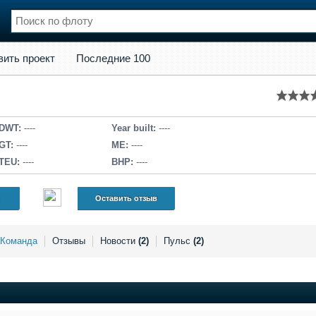
кт
Последние 100
вить проект
Последние 100
нции
Флот
и и семинары
Галерея флота
и
Форум
Отзывы
DWT:
----
Year built:
----
Все службы
GT:
----
ME:
----
TEU:
----
BHP:
----
Оставить отзыв
Команда
Отзывы
Новости
(2)
Пульс
(2)