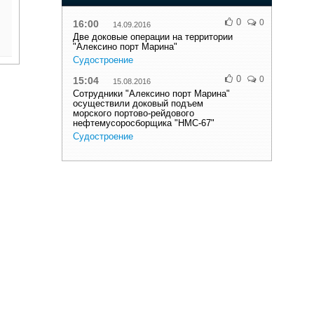
0
0
16:00
14.09.2016
Две доковые операции на территории
"Алексино порт Марина"
Судостроение
0
0
15:04
15.08.2016
Сотрудники "Алексино порт Марина"
осуществили доковый подъем
морского портово-рейдового
нефтемусоросборщика "НМС-67"
Судостроение