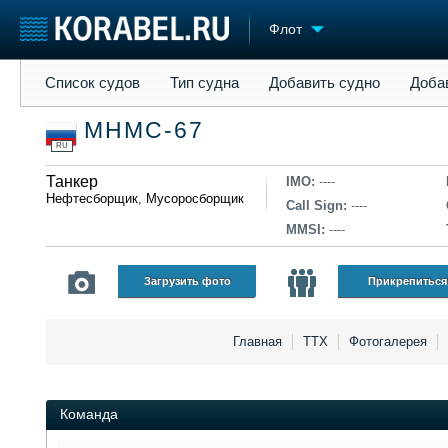
Флот
Список судов
Тип судна
Добавить судно
Добавить прое
Список судов
Тип судна
Добавить судно
Доба
Судостроение
Торговая площадка
Конфере
МНМС-67
Пульс
Доска объявлений
Выставк
RU
Новости
Продажа флота
Личност
Компании
Танкер
Оборудование
Словарь
IMO:
----
Нефтесборщик
,
Мусоросборщик
Репутация
Изделия
Call Sign:
----
Работа
Материалы
MMSI:
----
Крюинг
Услуги
Журнал
Загрузить фото
Прикрепиться
Реклама
Главная
ТТХ
Фотогалерея
Команда