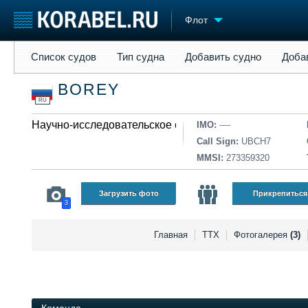
Флот
Список судов
Тип судна
Добавить судно
Добавить прое
Список судов
Тип судна
Добавить судно
Доба
Судостроение
Торговая площадка
Конфере
BOREY
Пульс
Доска объявлений
Выставк
RU
Новости
Продажа флота
Личност
Компании
Научно-исследовательское судно
Оборудование
Словарь
IMO:
----
Репутация
Изделия
Call Sign:
UBCH7
Работа
Материалы
MMSI:
273359320
Крюинг
Услуги
Журнал
Загрузить фото
Прикрепиться
3
Реклама
Главная
ТТХ
Фотогалерея
(3)