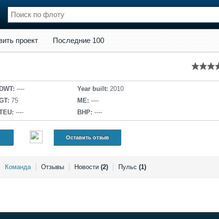
кт
Последние 100
вить проект
Последние 100
нции
Флот
и и семинары
Галерея флота
и
Форум
Отзывы
DWT:
----
Year built:
2010
Все службы
GT:
75
ME:
----
TEU:
----
BHP:
----
Оставить отзыв
Команда
Отзывы
Новости
(2)
Пульс
(1)