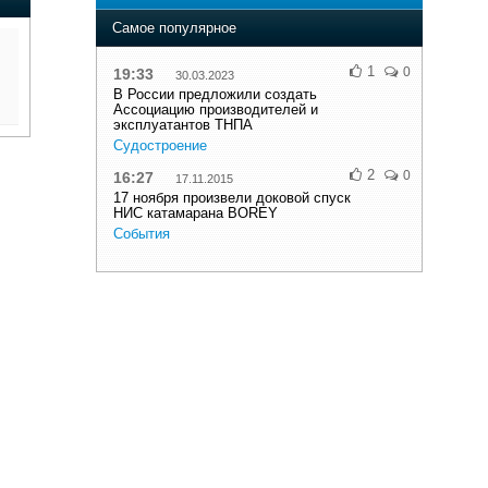
Самое популярное
1
0
19:33
30.03.2023
В России предложили создать
Ассоциацию производителей и
эксплуатантов ТНПА
Судостроение
2
0
16:27
17.11.2015
17 ноября произвели доковой спуск
НИС катамарана BOREY
События