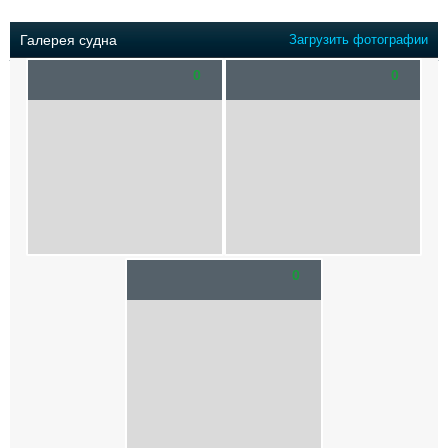
Выставки и семинары
Галерея флота
Личности
Форум
Галерея судна
Загрузить фотографии
Словарь
Отзывы
0
0
Все службы
0