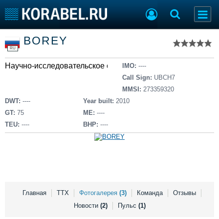
Список судов
BOREY
Тип судна
Добавить судно
RU
Добавить проект
Научно-исследовательское судно
Последние 100
IMO:
----
Call Sign:
UBCH7
Судостроение
Торговая площадка
MMSI:
273359320
Пульс
Доска объявлений
DWT:
----
Year built:
2010
Новости
Продажа флота
GT:
75
ME:
----
Компании
Оборудование
TEU:
----
BHP:
----
Репутация
Изделия
Работа
Материалы
Крюинг
Услуги
Журнал
Реклама
Главная
ТТХ
Фотогалерея
(3)
Команда
Отзывы
Новости
(2)
Пульс
(1)
Конференции
Флот