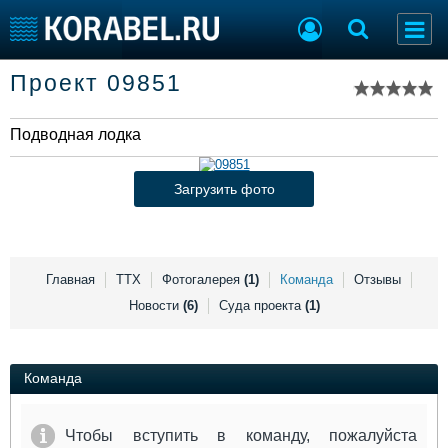
Список судов
Проект 09851
Тип судна
Добавить судно
Добавить проект
Подводная лодка
Последние 100
Судостроение
Торговая площадка
Загрузить фото
Пульс
Доска объявлений
Новости
Продажа флота
Компании
Оборудование
Репутация
Изделия
Главная
ТТХ
Фотогалерея
(1)
Команда
Отзывы
Работа
Материалы
Новости
(6)
Суда проекта
(1)
Крюинг
Услуги
Журнал
Реклама
Команда
Конференции
Флот
Чтобы вступить в команду, пожалуйста