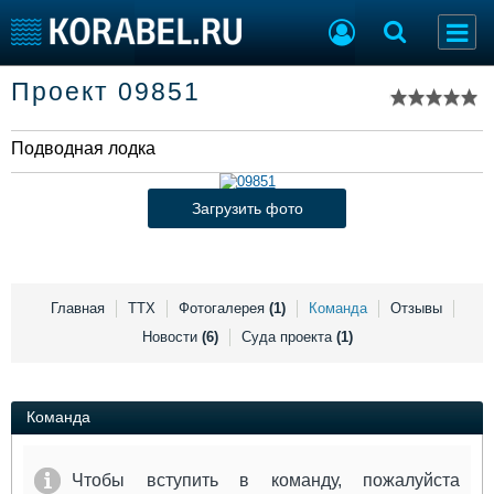
Список судов
Проект 09851
Тип судна
Добавить судно
Добавить проект
Подводная лодка
Последние 100
Судостроение
Торговая площадка
Загрузить фото
Пульс
Доска объявлений
Новости
Продажа флота
Компании
Оборудование
Репутация
Изделия
Главная
ТТХ
Фотогалерея
(1)
Команда
Отзывы
Работа
Материалы
Новости
(6)
Суда проекта
(1)
Крюинг
Услуги
Журнал
Реклама
Команда
Конференции
Флот
Чтобы вступить в команду, пожалуйста