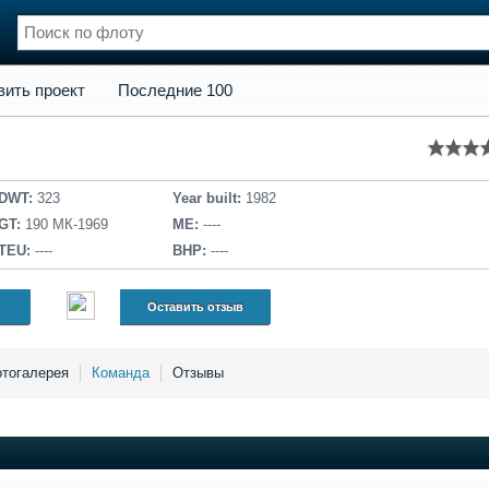
кт
Последние 100
вить проект
Последние 100
нции
Флот
и и семинары
Галерея флота
и
Форум
Отзывы
DWT:
323
Year built:
1982
од
Все службы
GT:
190 МК-1969
ME:
----
TEU:
----
BHP:
----
Оставить отзыв
тогалерея
Команда
Отзывы