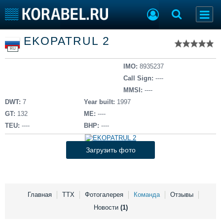
Список судов
EKOPATRUL 2
Тип судна
Добавить судно
RU
Добавить проект
Последние 100
IMO:
8935237
Call Sign:
----
Судостроение
Торговая площадка
MMSI:
----
Пульс
Доска объявлений
DWT:
7
Year built:
1997
Новости
Продажа флота
GT:
132
ME:
----
Компании
Оборудование
TEU:
----
BHP:
----
Репутация
Изделия
Работа
Материалы
Загрузить фото
Крюинг
Услуги
Журнал
Реклама
Главная
ТТХ
Фотогалерея
Команда
Отзывы
Новости
(1)
Конференции
Флот