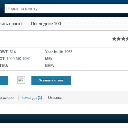
кт
Последние 100
вить проект
Последние 100
нции
Флот
и и семинары
Галерея флота
и
Форум
Отзывы
DWT:
514
Year built:
1963
Все службы
GT:
1020 МК-1969
ME:
----
TEU:
----
BHP:
----
Оставить отзыв
огалерея
Команда
(1)
Отзывы